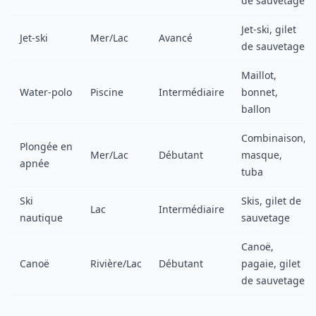
de sauvetage
Jet-ski, gilet
Jet-ski
Mer/Lac
Avancé
de sauvetage
Maillot,
Water-polo
Piscine
Intermédiaire
bonnet,
ballon
Combinaison,
Plongée en
Mer/Lac
Débutant
masque,
apnée
tuba
Ski
Skis, gilet de
Lac
Intermédiaire
nautique
sauvetage
Canoë,
Canoë
Rivière/Lac
Débutant
pagaie, gilet
de sauvetage