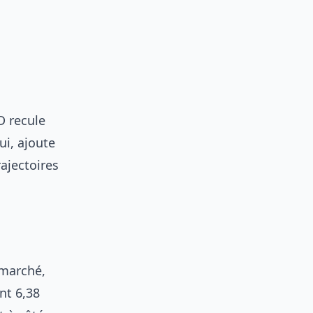
D recule
ui, ajoute
rajectoires
 marché,
nt 6,38