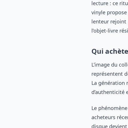
lecture : ce rit
vinyle propose
lenteur rejoint
l’objet-livre ré
Qui achète
L’image du col
représentent d
La génération 
d’authenticité 
Le phénomène le
acheteurs réce
disque devient