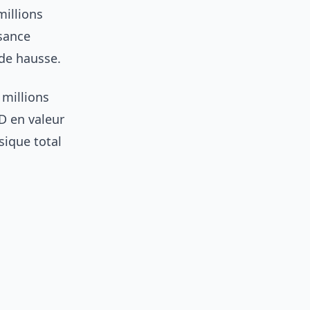
millions
ssance
 de hausse.
 millions
D en valeur
sique total