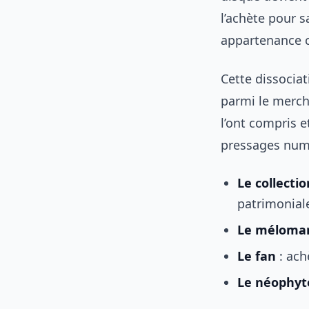
l’achète pour s
appartenance c
Cette dissociat
parmi le mercha
l’ont compris e
pressages numér
Le collecti
patrimonial
Le méloma
Le fan
: ach
Le néophyt