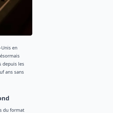
s-Unis en
 désormais
s depuis les
uf ans sans
ond
us du format