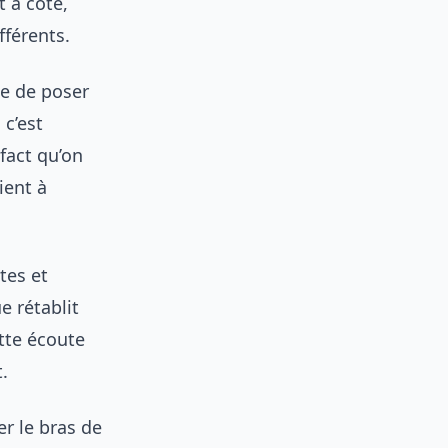
 à côté,
fférents.
ste de poser
 c’est
fact qu’on
ient à
tes et
e rétablit
tte écoute
.
er le bras de