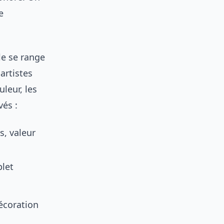
e
le se range
artistes
uleur, les
vés :
s, valeur
plet
écoration