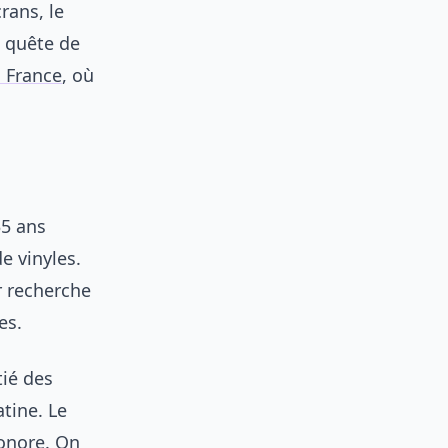
rans, le
e quête de
 France
, où
35 ans
e vinyles.
 recherche
es.
tié des
tine. Le
sonore. On