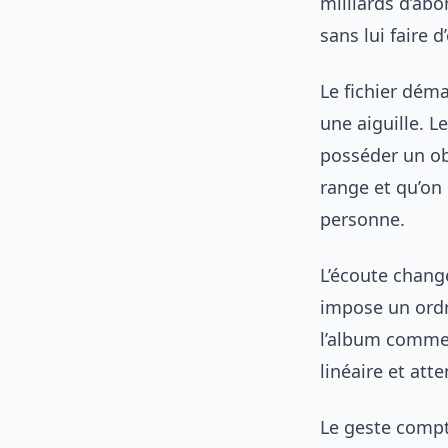
milliards d’ab
sans lui faire 
Le fichier déma
une aiguille. L
posséder un ob
range et qu’on 
personne.
L’écoute chang
impose un ordr
l’album comme 
linéaire et att
Le geste compte